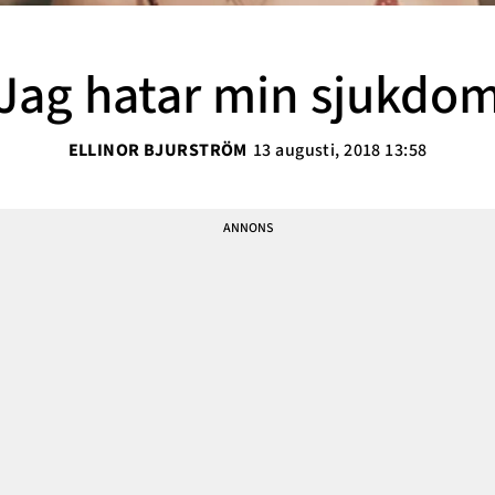
Sarah Delshad
Vanja Wikström
Jag hatar min sjukdo
Elisabeth Lindroth
Paulina Gunnardo
ELLINOR BJURSTRÖM
13 augusti, 2018 13:58
Josefin Hulldin
Amit Tewolde