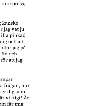
 inre press,
g kanske
r jag vet ju
 illa pinkad
mig och att
ollar jag på
 fin och
för att jag
lumpar i
a frågan, hur
a ser dig som
är viktigt? Är
som får mig