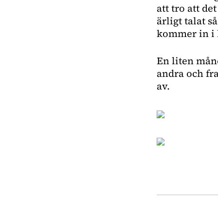
att tro att de
ärligt talat s
kommer in i 
En liten mån
andra och fr
av.