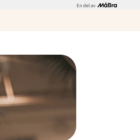
En del av
Meny