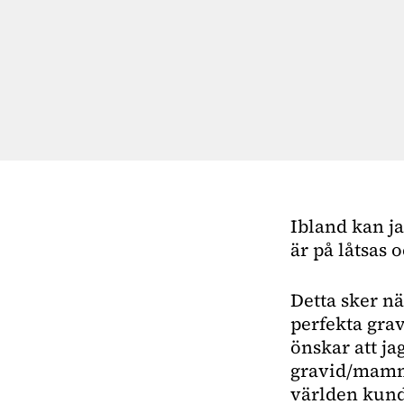
Ibland kan j
är på låtsas 
Detta sker nä
perfekta grav
önskar att ja
gravid/mamma"
världen kunde