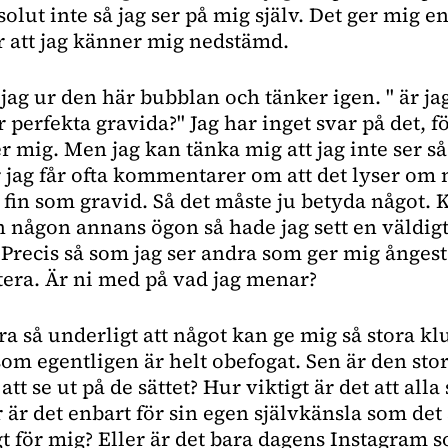
solut inte så jag ser på mig själv. Det ger mig en
r att jag känner mig nedstämd.
ag ur den här bubblan och tänker igen. " är ja
 perfekta gravida?" Jag har inget svar på det, fö
er mig. Men jag kan tänka mig att jag inte ser så
 jag får ofta kommentarer om att det lyser om 
t fin som gravid. Så det måste ju betyda något. K
n någon annans ögon så hade jag sett en väldigt
j. Precis så som jag ser andra som ger mig ångest 
tera. Är ni med på vad jag menar?
a så underligt att något kan ge mig så stora k
m egentligen är helt obefogat. Sen är den stor
 att se ut på de sättet? Hur viktigt är det att all
r är det enbart för sin egen självkänsla som det 
gt för mig? Eller är det bara dagens Instagram 