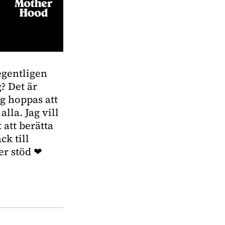
egentligen
? Det är
ag hoppas att
alla. Jag vill
 att berätta
ck till
er stöd ❤