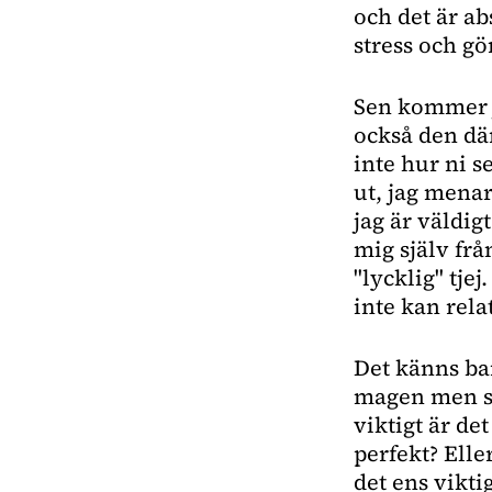
och det är ab
stress och gö
Sen kommer j
också den där
inte hur ni s
ut, jag menar
jag är väldig
mig själv frå
"lycklig" tje
inte kan rela
Det känns bar
magen men so
viktigt är det
perfekt? Elle
det ens vikti