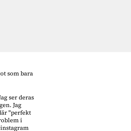
got som bara
Jag ser deras
gen. Jag
där "perfekt
roblem i
å instagram